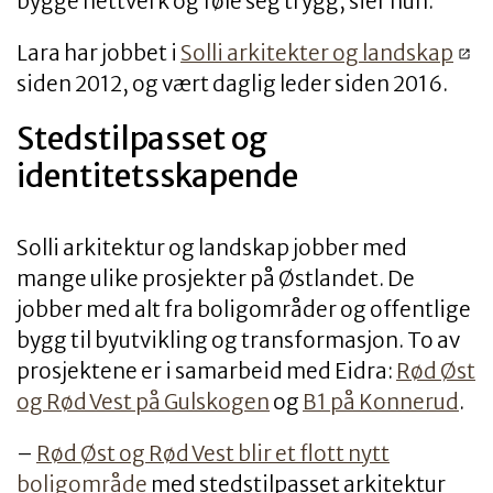
bygge nettverk og føle seg trygg, sier hun.
Lara har jobbet i
Solli arkitekter og landskap
siden 2012, og vært daglig leder siden 2016.
Stedstilpasset og
identitetsskapende
Solli arkitektur og landskap jobber med
mange ulike prosjekter på Østlandet. De
jobber med alt fra boligområder og offentlige
bygg til byutvikling og transformasjon. To av
prosjektene er i samarbeid med Eidra:
Rød Øst
og Rød Vest på Gulskogen
og
B1 på Konnerud
.
–
Rød Øst og Rød Vest blir et flott nytt
boligområde
med stedstilpasset arkitektur