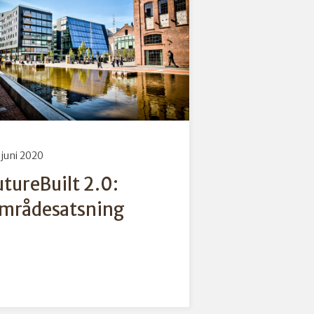
 juni 2020
utureBuilt 2.0:
mrådesatsning
tureBuilt har vært involvert
mange byggeprosjekter i
ant annet Drammen. Nå vil
 vise at det er mulig å lage