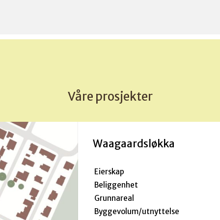
leieavtalen med
bå
er
Papirbredden Eiendom AS
kl
frem til 2037. Dette er en
sa
viktig avtale både for
Fu
byutviklingen, studentene og
næringslivet i Drammen.
Våre prosjekter
Waagaardsløkka
Eierskap
Beliggenhet
Grunnareal
Byggevolum/utnyttelse