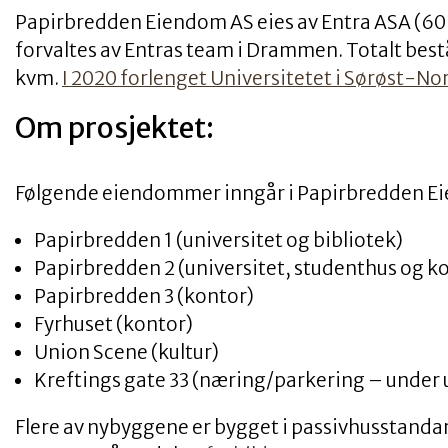
Papirbredden Eiendom AS eies av Entra ASA (6
forvaltes av Entras team i Drammen. Totalt bes
kvm.
I 2020 forlenget Universitetet i Sørøst-Nor
Om prosjektet:
Følgende eiendommer inngår i Papirbredden E
Papirbredden 1 (universitet og bibliotek)
Papirbredden 2 (universitet, studenthus og k
Papirbredden 3 (kontor)
Fyrhuset (kontor)
Union Scene (kultur)
Kreftings gate 33 (næring/parkering – under 
Flere av nybyggene er bygget i passivhusstanda