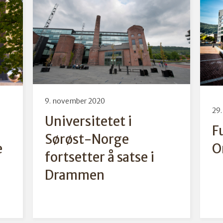
9. november 2020
29.
Universitetet i
F
Sørøst-Norge
e
O
fortsetter å satse i
Drammen
Fu
i 
Universitet i Sørøst Norge
bl
for
(USN) har forlenget
de