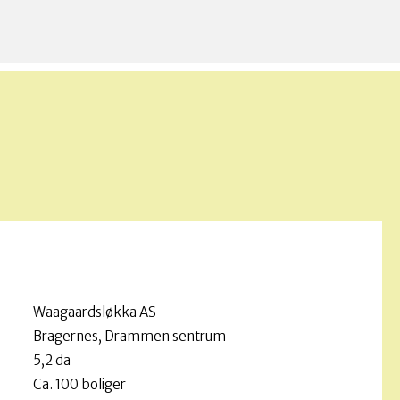
de attraktive og
imavennlige byområder, og
tser de videre med
tureBuilt 2.0.
Waagaardsløkka AS
Bragernes, Drammen sentrum
5,2 da
Ca. 100 boliger