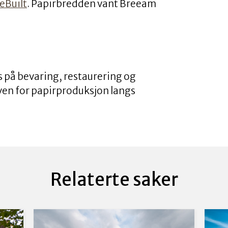
eBuilt
. Papirbredden vant Breeam
s på bevaring, restaurering og
ven for papirproduksjon langs
Relaterte saker