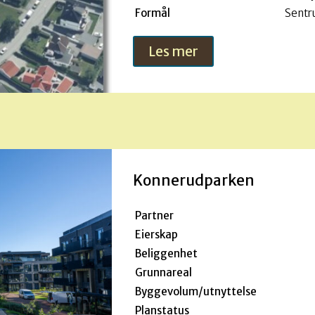
Formål
Sentr
Les mer
Konnerudparken
Partner
Eierskap
Beliggenhet
Grunnareal
Byggevolum/utnyttelse
Planstatus