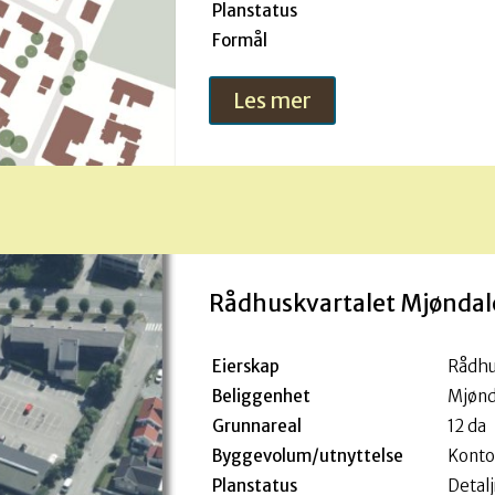
Planstatus
Formål
Les mer
Rådhuskvartalet Mjønda
Eierskap
Rådhu
Beliggenhet
Mjønd
Grunnareal
12 da
Byggevolum/utnyttelse
Kontor
Planstatus
Detalj