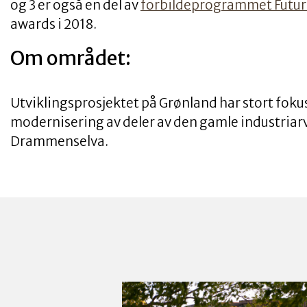
og 3 er også en del av
forbildeprogrammet Futur
awards i 2018.
Om området:
Utviklingsprosjektet på Grønland har stort foku
modernisering av deler av den gamle industriar
Drammenselva.