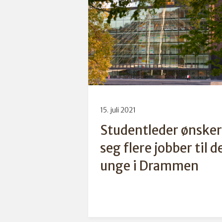
15. juli 2021
Studentleder ønsker
seg flere jobber til d
unge i Drammen
Flere attraktive jobber og
fritidsaktiviteter er viktig 
å holde nyutdannede