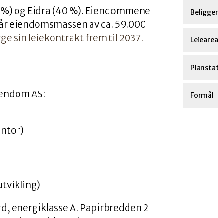
0 %) og Eidra (40 %). Eiendommene
Beligge
tår eiendomsmassen av ca. 59.000
ge sin leiekontrakt frem til 2037.
Leiearea
Plansta
iendom AS:
Formål
ontor)
utvikling)
rd, energiklasse A. Papirbredden 2