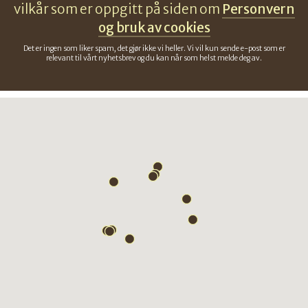
vilkår som er oppgitt på siden om
Personvern
og bruk av cookies
Det er ingen som liker spam, det gjør ikke vi heller. Vi vil kun sende e-post som er
relevant til vårt nyhetsbrev og du kan når som helst melde deg av.