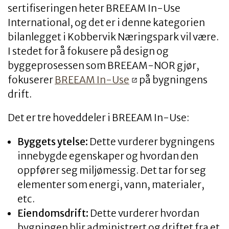
sertifiseringen heter BREEAM In-Use
International, og det er i denne kategorien
bilanlegget i Kobbervik Næringspark vil være.
I stedet for å fokusere på design og
byggeprosessen som BREEAM-NOR gjør,
fokuserer
BREEAM In-Use
på bygningens
drift.
Det er tre hoveddeler i BREEAM In-Use:
Byggets ytelse:
Dette vurderer bygningens
innebygde egenskaper og hvordan den
oppfører seg miljømessig. Det tar for seg
elementer som energi, vann, materialer,
etc.
Eiendomsdrift:
Dette vurderer hvordan
bygningen blir administrert og driftet fra et