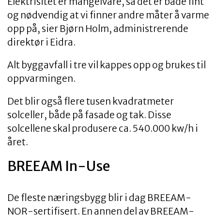
Elektrisitet er mangelvare, så det er både fint
og nødvendig at vi finner andre måter å varme
opp på, sier Bjørn Holm, administrerende
direktør i Eidra.
Alt byggavfall i tre vil kappes opp og brukes til
oppvarmingen.
Det blir også flere tusen kvadratmeter
solceller, både på fasade og tak. Disse
solcellene skal produsere ca. 540.000 kw/h i
året.
BREEAM In-Use
De fleste næringsbygg blir i dag BREEAM-
NOR-sertifisert. En annen del av BREEAM-