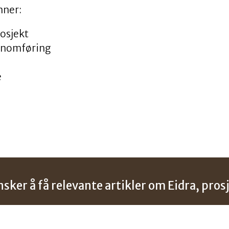
nner:
rosjekt
jennomføring
e
sker å få relevante artikler om Eidra, pros