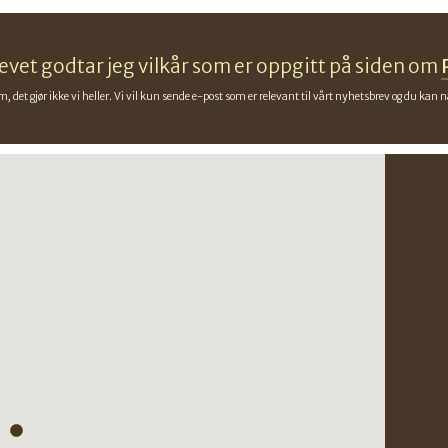
vet godtar jeg vilkår som er oppgitt på siden om
m, det gjør ikke vi heller. Vi vil kun sende e-post som er relevant til vårt nyhetsbrev og du kan 