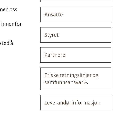
 med oss
Ansatte
, innenfor
Styret
sted å
Partnere
Etiske retningslinjer og
samfunnsansvar
Leverandørinformasjon