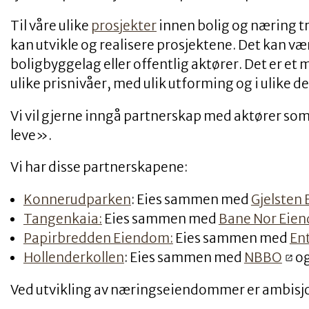
Til våre ulike
prosjekter
innen bolig og næring t
kan utvikle og realisere prosjektene. Det kan 
boligbyggelag eller offentlig aktører. Det er et 
ulike prisnivåer, med ulik utforming og i ulike 
Vi vil gjerne inngå partnerskap med aktører so
leve».
Vi har disse partnerskapene:
Konnerudparken
: Eies sammen med
Gjelsten 
Tangenkaia:
Eies sammen med
Bane Nor Eien
Papirbredden Eiendom:
Eies sammen med
En
Hollenderkollen
: Eies sammen med
NBBO
og
Ved utvikling av næringseiendommer er ambisjo