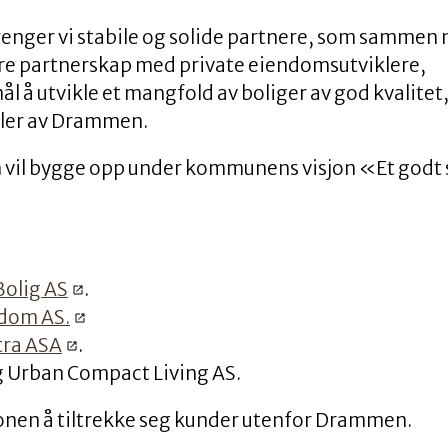
renger vi stabile og solide partnere, som sammen
være partnerskap med private eiendomsutviklere,
mål å utvikle et mangfold av boliger av god kvalitet
deler av Drammen.
m vil bygge opp under kommunens visjon «Et godt 
Bolig AS
.
dom AS.
tra ASA
.
 Urban Compact Living AS.
nen å tiltrekke seg kunder utenfor Drammen.