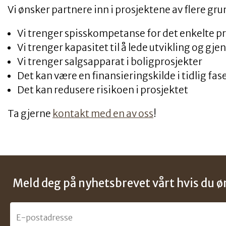
Vi ønsker partnere inn i prosjektene av flere gru
Vi trenger spisskompetanse for det enkelte p
Vi trenger kapasitet til å lede utvikling og g
Vi trenger salgsapparat i boligprosjekter
Det kan være en finansieringskilde i tidlig fas
Det kan redusere risikoen i prosjektet
Ta gjerne
kontakt med en av oss
!
Meld deg på nyhetsbrevet vårt hvis du øn